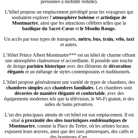
personnes à mobilité réduite).
L’hôtel propose un emplacement privilégié pour les voyageurs qui
souhaitent explorer l’
atmosphère bohème
et
artistique de
Montmartre
, ainsi que les attractions célèbres telles que la
basilique du Sacré-Cœur
et
le Moulin Rouge.
Un accès par tous types de transports,
métro, bus, train, vélo, taxi
et autres.
L’Hôtel Prince Albert Montmartre*** est un hôtel de charme offrant
une atmosphère chaleureuse et accueillante. Il possède une touche
de design
parisien historique
avec des éléments de
décoration
élégants
et un mélange de styles contemporains et traditionnels.
L’hôtel propose généralement une variété de types de chambres, des
chambres simples
aux
chambres familiales
. Les chambres sont
décorées de manière élégante et confortable
, avec des
équipements modernes tels que la télévision, le Wi-Fi gratuit, et des
salles de bains privatives.
L’un des principaux attraits de cet hôtel est son emplacement. Il est
situé
à proximité des sites touristiques emblématiques
de
Montmartre
, comme la Place du Tertre, où les artistes locaux
exposent leurs œuvres, ainsi que des rues pittoresques, des cafés et
des boutiques d’art.